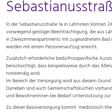
Sebastianusstraß
mtm_consent_removed
Name:
mtm_consent oder
In der Sebastianusstraße 1a in Lahnstein können 
mtm_consent_removed
vorwiegend geistiger Beeinträchtigung, die aus 
Anbieter:
in Zweizimmerapartments mit zugeordnetem Bad un
Stiftung Scheuern
werden mit einem Personenaufzug erreicht.
Zweck:
Speichert, ob Sie der
Zusätzlich erforderliche bedürfnisspezifische Aus
Seitenstatistik mit Matomo
berücksichtigt, dass beispielsweise durch das Ä
zugestimmt haben
notwendig wird.
Cookie
Im Bereich der Versorgung wird aus diesem Grund
Laufzeit:
unbegrenzt
Daneben sind auch Gemeinschaftsküchen vorhand
und Bewohnerinnen bei Bedarf Unterstützung zur
STATISTIK
Zu dieser Basisversorgung kommt medizinisch-the