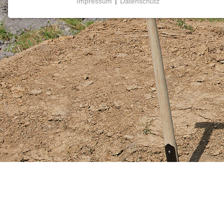
Impressum
|
Datenschutz
NOTWENDIGE COOKIES
Notwendige Cookies ermöglichen grundlegende
Funktionen und sind für die einwandfreie Funktion
der Website erforderlich.
Einverständnis-Cookie
Name:
cookie_consent
Zweck:
Dieser Cookie speichert die
ausgewählten Einverständnis-
Optionen des Benutzers
Cookie
Laufzeit:
1 Jahr
mtm_consent oder