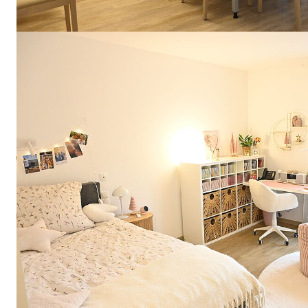
Name:
Seitenstatistik
Anbieter:
Stiftung Scheuern
Zweck:
Seitenstatistik
Cookie
Laufzeit:
6 Monate
_pk_ses, _pk_cvar, _pk_hsr
Name:
_pk_ses, _pk_cvar, _pk_hsr
Anbieter:
Stiftung Scheuern
Zweck: