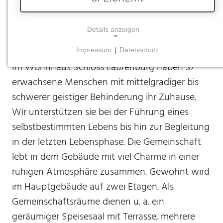
Wohnhaus | Schloss
Laurenburg
Details anzeigen
Impressum
|
Datenschutz
NOTWENDIGE COOKIES
Im Wohnhaus Schloss Laurenburg haben 37
Notwendige Cookies ermöglichen grundlegende
erwachsene Menschen mit mittelgradiger bis
Funktionen und sind für die einwandfreie Funktion
schwerer geistiger Behinderung ihr Zuhause.
der Website erforderlich.
Wir unterstützen sie bei der Führung eines
Einverständnis-Cookie
selbstbestimmten Lebens bis hin zur Begleitung
in der letzten Lebensphase. Die Gemeinschaft
Name:
cookie_consent
lebt in dem Gebäude mit viel Charme in einer
Zweck:
ruhigen Atmosphäre zusammen. Gewohnt wird
Dieser Cookie speichert die ausgewählten
im Hauptgebäude auf zwei Etagen. Als
Einverständnis-Optionen des Benutzers
Gemeinschaftsräume dienen u. a. ein
Cookie Laufzeit:
geräumiger Speisesaal mit Terrasse, mehrere
1 Jahr