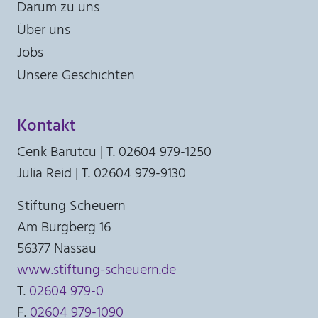
Darum zu uns
Anbieter:
Über uns
Stiftung Scheuern
Jobs
Zweck:
Unsere Geschichten
Seitenstatistik
Cookie Laufzeit:
6 Monate
Kontakt
Cenk Barutcu | T. 02604 979-1250
_pk_ses, _pk_cvar, _pk_hsr
Julia Reid | T. 02604 979-9130
Name:
Stiftung Scheuern
_pk_ses, _pk_cvar, _pk_hsr
Am Burgberg 16
Anbieter:
56377 Nassau
Stiftung Scheuern
www.stiftung-scheuern.de
Zweck:
T.
02604 979-0
Seitenstatistik
F.
02604 979-1090
Cookie Laufzeit: