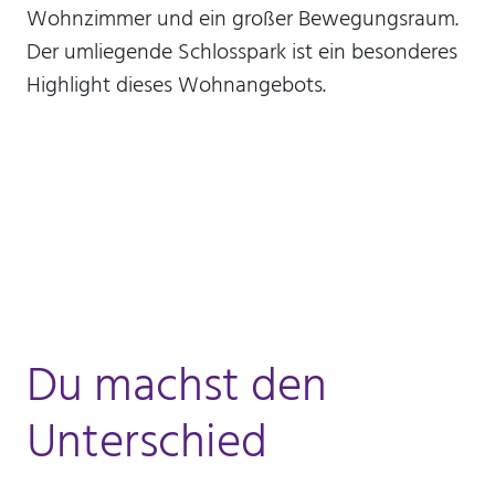
Wohnzimmer und ein großer Bewegungsraum.
Der umliegende Schlosspark ist ein besonderes
mtm_consent oder
Highlight dieses Wohnangebots.
mtm_consent_removed
Name:
mtm_consent oder mtm_consent_removed
Anbieter:
Stiftung Scheuern
Zweck:
Speichert, ob Sie der Seitenstatistik mit Matomo
zugestimmt haben
Cookie Laufzeit:
Du machst den
unbegrenzt
Unterschied
STATISTIK
Statistik Cookies erfassen Informationen anonym.