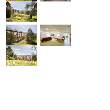
Diese Informationen helfen uns zu verstehen, wie
unsere Besucher unsere Website nutzen. Hierzu
nutzen wir die Software matomo. Daten werden
nicht an Dritte weitergegeben.
_pk_id
Anbieter:
Stiftung Scheuern
Zweck:
Seitenstatistik
Cookie Laufzeit:
13 Monate
_pk_ref
Name:
Seitenstatistik