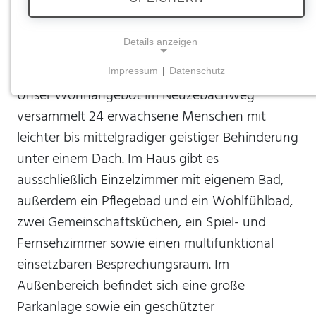
Wohnhaus |
Neuzebachweg
Details anzeigen
Impressum
|
Datenschutz
NOTWENDIGE COOKIES
Unser Wohnangebot im Neuzebachweg
Notwendige Cookies ermöglichen grundlegende
versammelt 24 erwachsene Menschen mit
Funktionen und sind für die einwandfreie Funktion
leichter bis mittelgradiger geistiger Behinderung
der Website erforderlich.
unter einem Dach. Im Haus gibt es
Einverständnis-Cookie
ausschließlich Einzelzimmer mit eigenem Bad,
außerdem ein Pflegebad und ein Wohlfühlbad,
Name:
cookie_consent
zwei Gemeinschaftsküchen, ein Spiel- und
Zweck:
Fernsehzimmer sowie einen multifunktional
Dieser Cookie speichert die ausgewählten
einsetzbaren Besprechungsraum. Im
Einverständnis-Optionen des Benutzers
Außenbereich befindet sich eine große
Cookie Laufzeit:
Parkanlage sowie ein geschützter
1 Jahr