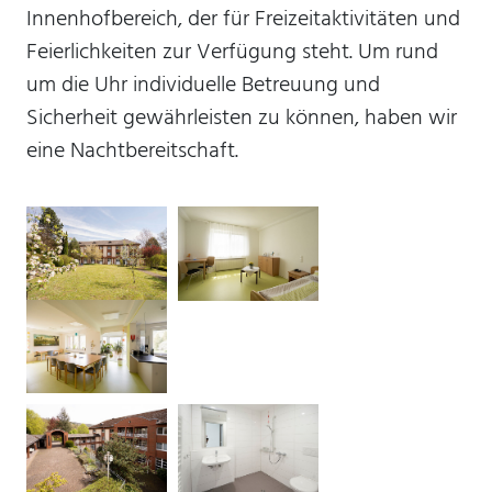
Innenhofbereich, der für Freizeitaktivitäten und
Feierlichkeiten zur Verfügung steht. Um rund
mtm_consent oder
um die Uhr individuelle Betreuung und
mtm_consent_removed
Sicherheit gewährleisten zu können, haben wir
Name:
eine Nachtbereitschaft.
mtm_consent oder mtm_consent_removed
Anbieter:
Stiftung Scheuern
Zweck:
Speichert, ob Sie der Seitenstatistik mit Matomo
zugestimmt haben
Cookie Laufzeit:
unbegrenzt
STATISTIK
Statistik Cookies erfassen Informationen anonym.