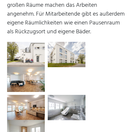
großen Räume machen das Arbeiten
angenehm. Für Mitarbeitende gibt es außerdem
mtm_consent oder
eigene Räumlichkeiten wie einen Pausenraum
mtm_consent_removed
als Rückzugsort und eigene Bäder.
Name:
mtm_consent oder mtm_consent_removed
Anbieter:
Stiftung Scheuern
Zweck:
Speichert, ob Sie der Seitenstatistik mit Matomo
zugestimmt haben
Cookie Laufzeit:
unbegrenzt
STATISTIK
Statistik Cookies erfassen Informationen anonym.