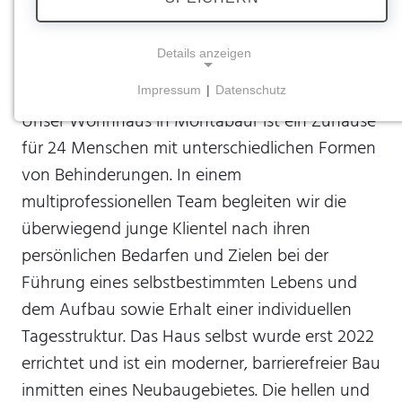
Wohnhaus | Haus
Stauffenbergallee
Details anzeigen
Impressum
|
Datenschutz
NOTWENDIGE COOKIES
Unser Wohnhaus in Montabaur ist ein Zuhause
Notwendige Cookies ermöglichen grundlegende
für 24 Menschen mit unterschiedlichen Formen
Funktionen und sind für die einwandfreie Funktion
von Behinderungen. In einem
der Website erforderlich.
multiprofessionellen Team begleiten wir die
Einverständnis-Cookie
überwiegend junge Klientel nach ihren
persönlichen Bedarfen und Zielen bei der
Name:
cookie_consent
Führung eines selbstbestimmten Lebens und
Zweck:
dem Aufbau sowie Erhalt einer individuellen
Dieser Cookie speichert die ausgewählten
Tagesstruktur. Das Haus selbst wurde erst 2022
Einverständnis-Optionen des Benutzers
errichtet und ist ein moderner, barrierefreier Bau
Cookie Laufzeit:
inmitten eines Neubaugebietes. Die hellen und
1 Jahr