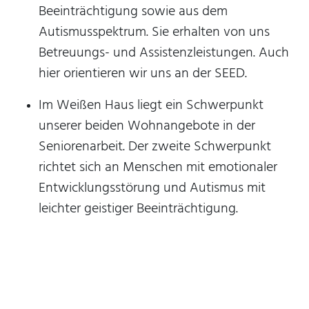
Beeinträchtigung sowie aus dem
Diese Informationen helfen uns zu verstehen, wie
Autismusspektrum. Sie erhalten von uns
unsere Besucher unsere Website nutzen. Hierzu
nutzen wir die Software matomo. Daten werden
Betreuungs- und Assistenzleistungen. Auch
nicht an Dritte weitergegeben.
hier orientieren wir uns an der SEED.
_pk_id
Im Weißen Haus liegt ein Schwerpunkt
unserer beiden Wohnangebote in der
Anbieter:
Stiftung Scheuern
Seniorenarbeit. Der zweite Schwerpunkt
richtet sich an Menschen mit emotionaler
Zweck:
Seitenstatistik
Entwicklungsstörung und Autismus mit
leichter geistiger Beeinträchtigung.
Cookie Laufzeit:
13 Monate
_pk_ref
Name:
Seitenstatistik