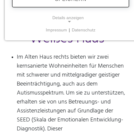
Wohnhäuser | Altes
Haus, Schlösschen,
Details anzeigen
Impressum
|
Datenschutz
Weißes Haus
NOTWENDIGE COOKIES
Notwendige Cookies ermöglichen grundlegende
Funktionen und sind für die einwandfreie Funktion
Im Alten Haus rechts bieten wir zwei
der Website erforderlich.
kernsanierte Wohneinheiten für Menschen
Einverständnis-Cookie
mit schwerer und mittelgradiger geistiger
Beeinträchtigung, auch aus dem
Name:
cookie_consent
Autismusspektrum. Um sie zu unterstützen,
erhalten sie von uns Betreuungs- und
Zweck:
Dieser Cookie speichert die ausgewählten
Assistenzleistungen auf Grundlage der
Einverständnis-Optionen des Benutzers
SEED (Skala der Emotionalen Entwicklung-
Cookie Laufzeit:
Diagnostik). Dieser
1 Jahr