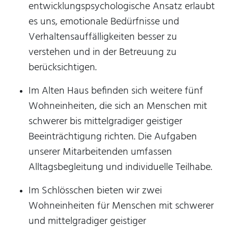
entwicklungspsychologische Ansatz erlaubt
es uns, emotionale Bedürfnisse und
mtm_consent oder
Verhaltensauffälligkeiten besser zu
mtm_consent_removed
verstehen und in der Betreuung zu
Name:
berücksichtigen.
mtm_consent oder mtm_consent_removed
Im Alten Haus befinden sich weitere fünf
Anbieter:
Stiftung Scheuern
Wohneinheiten, die sich an Menschen mit
Zweck:
schwerer bis mittelgradiger geistiger
Speichert, ob Sie der Seitenstatistik mit Matomo
Beeinträchtigung richten. Die Aufgaben
zugestimmt haben
unserer Mitarbeitenden umfassen
Cookie Laufzeit:
Alltagsbegleitung und individuelle Teilhabe.
unbegrenzt
Im Schlösschen bieten wir zwei
Wohneinheiten für Menschen mit schwerer
STATISTIK
und mittelgradiger geistiger
Statistik Cookies erfassen Informationen anonym.