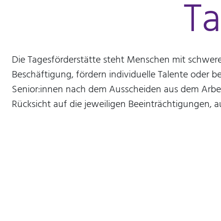
Ta
mtm_consent_removed
Name:
mtm_consent oder
mtm_consent_removed
Die Tagesförderstätte steht Menschen mit schwere
Anbieter:
Beschäftigung, fördern individuelle Talente oder 
Stiftung Scheuern
Senior:innen nach dem Ausscheiden aus dem Arbeitsl
Zweck:
Rücksicht auf die jeweiligen Beeinträchtigungen, a
Speichert, ob Sie der
Seitenstatistik mit Matomo
zugestimmt haben
Cookie
Laufzeit:
unbegrenzt
STATISTIK