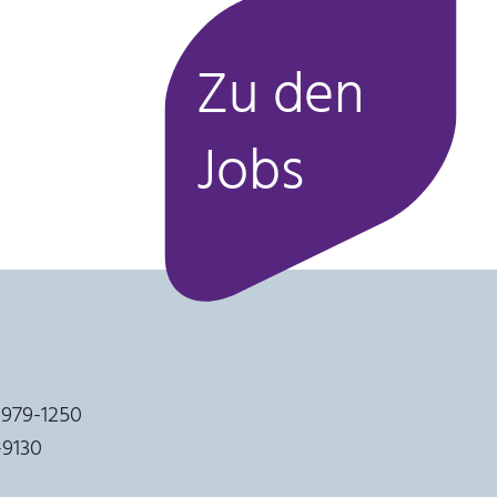
Zu den
Jobs
 979-1250
9-9130