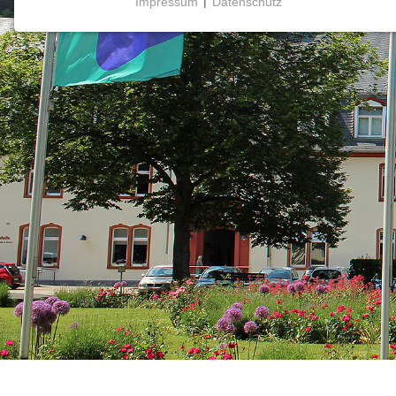
Impressum
|
Datenschutz
NOTWENDIGE COOKIES
Notwendige Cookies ermöglichen grundlegende
Funktionen und sind für die einwandfreie Funktion
der Website erforderlich.
Einverständnis-Cookie
Name:
cookie_consent
Zweck:
Dieser Cookie speichert die
ausgewählten Einverständnis-
Optionen des Benutzers
Cookie
Laufzeit:
1 Jahr
mtm_consent oder