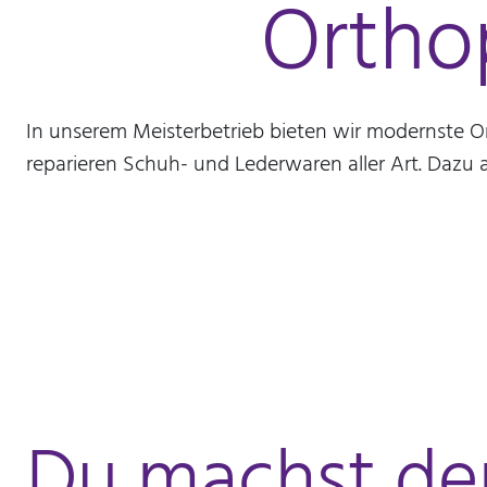
Ortho
mtm_consent_removed
Name:
mtm_consent oder
mtm_consent_removed
In unserem Meisterbetrieb bieten wir modernste 
Anbieter:
reparieren Schuh- und Lederwaren aller Art. Dazu
Stiftung Scheuern
Zweck:
Speichert, ob Sie der
Seitenstatistik mit Matomo
zugestimmt haben
Cookie
Laufzeit:
unbegrenzt
Du machst de
STATISTIK