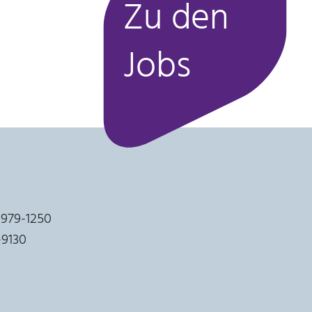
Zu den
Jobs
 979-1250
9-9130