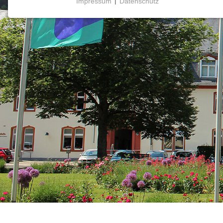
Impressum
|
Datenschutz
NOTWENDIGE COOKIES
Notwendige Cookies ermöglichen grundlegende
Funktionen und sind für die einwandfreie Funktion
der Website erforderlich.
Einverständnis-Cookie
Name:
cookie_consent
Zweck:
Dieser Cookie speichert die
ausgewählten Einverständnis-
Optionen des Benutzers
Cookie
Laufzeit:
1 Jahr
mtm_consent oder