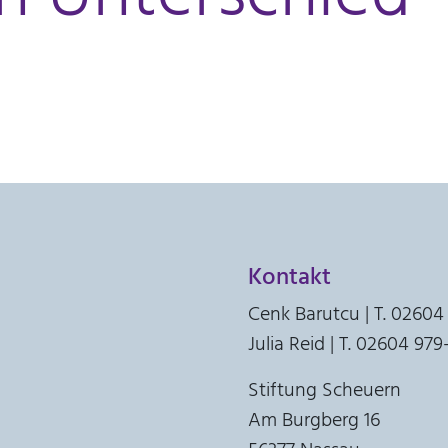
Kontakt
Cenk Barutcu | T. 02604
Julia Reid | T. 02604 97
Stiftung Scheuern
Am Burgberg 16