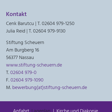
Anbieter:
Kontakt
Stiftung Scheuern
Cenk Barutcu | T. 02604 979-1250
Zweck:
Seitenstatistik
Julia Reid | T. 02604 979-9130
Cookie Laufzeit:
Stiftung Scheuern
6 Monate
Am Burgberg 16
56377 Nassau
_pk_ses, _pk_cvar, _pk_hsr
www.stiftung-scheuern.de
Name:
T.
02604 979-0
_pk_ses, _pk_cvar, _pk_hsr
F.
02604 979-1090
Anbieter:
M.
bewerbung(at)stiftung-scheuern.de
Stiftung Scheuern
Zweck:
Seitenstatistik
Anfahrt
, Lageplan
Kirche und Diakonie
Cookie Laufzeit: