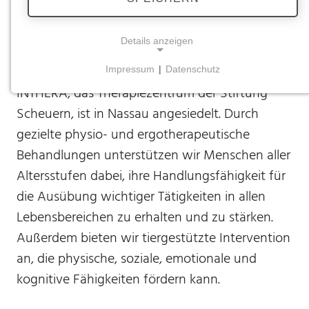
INTHERA – Physio-
und Ergotherapie
Details anzeigen
Impressum
|
Datenschutz
NOTWENDIGE COOKIES
INTHERA, das Therapiezentrum der Stiftung
Notwendige Cookies ermöglichen grundlegende
Scheuern, ist in Nassau angesiedelt. Durch
Funktionen und sind für die einwandfreie Funktion
gezielte physio- und ergotherapeutische
der Website erforderlich.
Behandlungen unterstützen wir Menschen aller
Einverständnis-Cookie
Altersstufen dabei, ihre Handlungsfähigkeit für
die Ausübung wichtiger Tätigkeiten in allen
Name:
cookie_consent
Lebensbereichen zu erhalten und zu stärken.
Zweck:
Außerdem bieten wir tiergestützte Intervention
Dieser Cookie speichert die ausgewählten
an, die physische, soziale, emotionale und
Einverständnis-Optionen des Benutzers
kognitive Fähigkeiten fördern kann.
Cookie Laufzeit:
1 Jahr