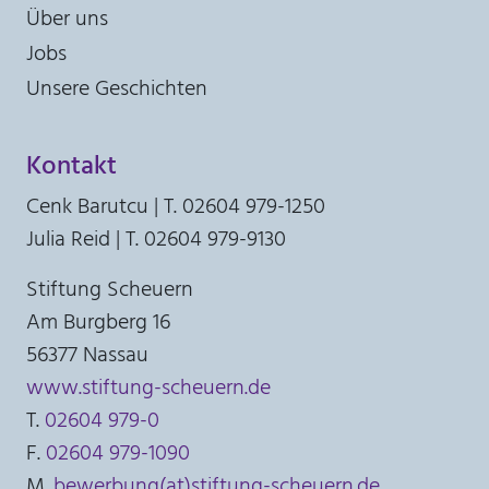
Über uns
Anbieter:
Jobs
Stiftung Scheuern
Unsere Geschichten
Zweck:
Seitenstatistik
Kontakt
Cookie Laufzeit:
6 Monate
Cenk Barutcu | T. 02604 979-1250
Julia Reid | T. 02604 979-9130
_pk_ses, _pk_cvar, _pk_hsr
Stiftung Scheuern
Name:
_pk_ses, _pk_cvar, _pk_hsr
Am Burgberg 16
56377 Nassau
Anbieter:
Stiftung Scheuern
www.stiftung-scheuern.de
T.
02604 979-0
Zweck:
Seitenstatistik
F.
02604 979-1090
M.
bewerbung(at)stiftung-scheuern.de
Cookie Laufzeit: