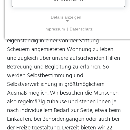
Außenwohngruppen
Details anzeigen
Personen oder auch Paare mit geringem
Impressum
|
Datenschutz
Unterstützungsbedarf haben die Möglichkeit,
NOTWENDIGE COOKIES
eigenständig in einer von der Stiftung
Notwendige Cookies ermöglichen grundlegende
Scheuern angemieteten Wohnung zu leben
Funktionen und sind für die einwandfreie Funktion
der Website erforderlich.
und zugleich über unsere aufsuchenden Hilfen
Betreuung und Begleitung zu erfahren. So
Einverständnis-Cookie
werden Selbstbestimmung und
Name:
Selbstverwirklichung in größtmöglichem
cookie_consent
Ausmaß möglich. Wir besuchen die Menschen
Zweck:
also regelmäßig zuhause und stehen ihnen je
Dieser Cookie speichert die ausgewählten
nach individuellem Bedarf zur Seite, etwa beim
Einverständnis-Optionen des Benutzers
Einkaufen, bei Behördengängen oder auch bei
Cookie Laufzeit:
der Freizeitgestaltung. Derzeit bieten wir 22
1 Jahr