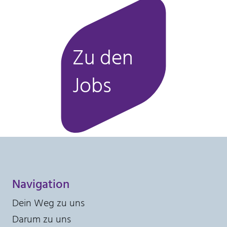
Diese Informationen helfen uns zu verstehen, wie
unsere Besucher unsere Website nutzen. Hierzu
nutzen wir die Software matomo. Daten werden
nicht an Dritte weitergegeben.
Zu den
_pk_id
Jobs
Anbieter:
Stiftung Scheuern
Zweck:
Seitenstatistik
Cookie Laufzeit:
13 Monate
Navigation
_pk_ref
Dein Weg zu uns
Name:
Darum zu uns
Seitenstatistik