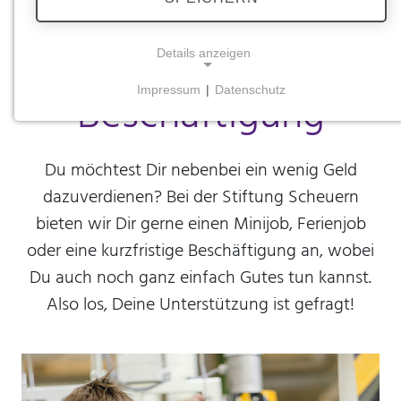
Minijob | Ferienjob |
Kurzfristige
Details anzeigen
Impressum
|
Datenschutz
Beschäftigung
NOTWENDIGE COOKIES
Notwendige Cookies ermöglichen grundlegende
Funktionen und sind für die einwandfreie Funktion
Du möchtest Dir nebenbei ein wenig Geld
der Website erforderlich.
dazuverdienen? Bei der Stiftung Scheuern
Einverständnis-Cookie
bieten wir Dir gerne einen Minijob, Ferienjob
oder eine kurzfristige Beschäftigung an, wobei
Name:
cookie_consent
Du auch noch ganz einfach Gutes tun kannst.
Also los, Deine Unterstützung ist gefragt!
Zweck:
Dieser Cookie speichert die ausgewählten
Einverständnis-Optionen des Benutzers
Cookie Laufzeit:
1 Jahr