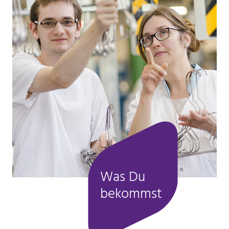
mtm_consent oder
mtm_consent_removed
Name:
mtm_consent oder mtm_consent_removed
Anbieter:
Stiftung Scheuern
Zweck:
Speichert, ob Sie der Seitenstatistik mit Matomo
zugestimmt haben
Cookie Laufzeit:
unbegrenzt
Was Du
bekommst
STATISTIK
Statistik Cookies erfassen Informationen anonym.