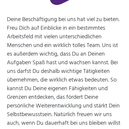
Diese Informationen helfen uns zu verstehen, wie
unsere Besucher unsere Website nutzen. Hierzu
Deine Beschäftigung bei uns hat viel zu bieten.
nutzen wir die Software matomo. Daten werden
Freu Dich auf Einblicke in ein bestimmtes
nicht an Dritte weitergegeben.
Arbeitsfeld mit vielen unterschiedlichen
_pk_id
Menschen und ein wirklich tolles Team. Uns ist
Anbieter:
es außerdem wichtig, dass Du an Deinen
Stiftung Scheuern
Aufgaben Spaß hast und wachsen kannst. Bei
Zweck:
uns darfst Du deshalb wichtige Tätigkeiten
Seitenstatistik
übernehmen, die wirklich etwas bedeuten. So
Cookie Laufzeit:
kannst Du Deine eigenen Fähigkeiten und
13 Monate
Grenzen entdecken, das fördert Deine
persönliche Weiterentwicklung und stärkt Dein
_pk_ref
Selbstbewusstsein. Natürlich freuen wir uns
Name:
auch, wenn Du dauerhaft bei uns bleiben willst
Seitenstatistik