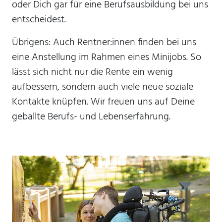
oder Dich gar für eine Berufsausbildung bei uns
Anbieter:
entscheidest.
Stiftung Scheuern
Übrigens: Auch Rentner:innen finden bei uns
Zweck:
eine Anstellung im Rahmen eines Minijobs. So
Seitenstatistik
lässt sich nicht nur die Rente ein wenig
Cookie Laufzeit:
6 Monate
aufbessern, sondern auch viele neue soziale
Kontakte knüpfen. Wir freuen uns auf Deine
_pk_ses, _pk_cvar, _pk_hsr
geballte Berufs- und Lebenserfahrung.
Name:
_pk_ses, _pk_cvar, _pk_hsr
Anbieter:
Stiftung Scheuern
Zweck:
Seitenstatistik
Cookie Laufzeit: