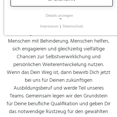
Spannende
Ausbildungen
Details anzeigen
Impressum
|
Datenschutz
NOTWENDIGE COOKIES
Wir begleiten, unterstützen und fördern
Notwendige Cookies ermöglichen grundlegende
Menschen mit Behinderung. Menschen helfen,
Funktionen und sind für die einwandfreie Funktion
sich engagieren und gleichzeitig vielfältige
der Website erforderlich.
Chancen zur Selbstverwirklichung und
Einverständnis-Cookie
persönlichen Weiterentwickelung nutzen.
Wenn das Dein Weg ist, dann bewirb Dich jetzt
Name:
cookie_consent
bei uns für Deinen zukünftigen
Ausbildungsberuf und werde Teil unseres
Zweck:
Dieser Cookie speichert die ausgewählten
Teams. Gemeinsam legen wir den Grundstein
Einverständnis-Optionen des Benutzers
für Deine berufliche Qualifikation und geben Dir
Cookie Laufzeit:
das notwendige Rüstzeug für den gewählten
1 Jahr