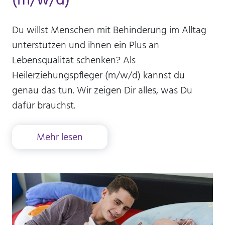
Diese Informationen helfen uns zu verstehen, wie
unsere Besucher unsere Website nutzen. Hierzu
Du willst Menschen mit Behinderung im Alltag
nutzen wir die Software matomo. Daten werden
unterstützen und ihnen ein Plus an
nicht an Dritte weitergegeben.
Lebensqualität schenken? Als
_pk_id
Heilerziehungspfleger (m/w/d) kannst du
genau das tun. Wir zeigen Dir alles, was Du
Anbieter:
Stiftung Scheuern
dafür brauchst.
Zweck:
Seitenstatistik
Mehr lesen
Cookie Laufzeit:
13 Monate
_pk_ref
Name:
Seitenstatistik