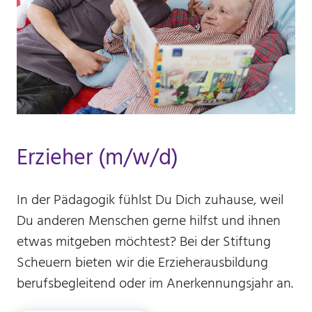
Anbieter:
Stiftung Scheuern
Zweck:
Seitenstatistik
Cookie Laufzeit:
6 Monate
Erzieher (m/w/d)
_pk_ses, _pk_cvar, _pk_hsr
Name:
In der Pädagogik fühlst Du Dich zuhause, weil
_pk_ses, _pk_cvar, _pk_hsr
Du anderen Menschen gerne hilfst und ihnen
Anbieter:
etwas mitgeben möchtest? Bei der Stiftung
Stiftung Scheuern
Scheuern bieten wir die Erzieherausbildung
Zweck:
berufsbegleitend oder im Anerkennungsjahr an.
Seitenstatistik
Cookie Laufzeit: